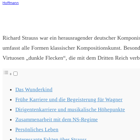
Teilen
Facebook
Twitter
Pintere
Richard Strauss war ein herausragender deutscher Komponist 
umfasst alle Formen klassischer Kompositionskunst. Besond
Virtuosen „dunkle Flecken“, die mit dem Dritten Reich ve
Das Wunderkind
Frühe Karriere und die Begeisterung für Wagner
Dirigentenkarriere und musikalische Höhepunkte
Zusammenarbeit mit dem NS-Regime
Persönliches Leben
Interessante Fakten über Strauss