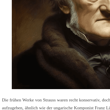
Die frühen Werke von Strauss waren recht konservativ, doch
aufzugeben, ähnlich wie der ungarische Komponist Franz Lis