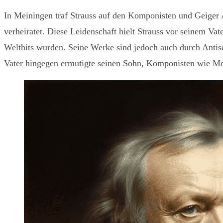
In Meiningen traf Strauss auf den Komponisten und Geiger A
verheiratet. Diese Leidenschaft hielt Strauss vor seinem V
Welthits wurden. Seine Werke sind jedoch auch durch Antise
Vater hingegen ermutigte seinen Sohn, Komponisten wie M