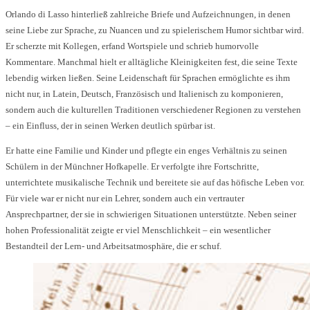
Orlando di Lasso hinterließ zahlreiche Briefe und Aufzeichnungen, in denen
seine Liebe zur Sprache, zu Nuancen und zu spielerischem Humor sichtbar wird.
Er scherzte mit Kollegen, erfand Wortspiele und schrieb humorvolle
Kommentare. Manchmal hielt er alltägliche Kleinigkeiten fest, die seine Texte
lebendig wirken ließen. Seine Leidenschaft für Sprachen ermöglichte es ihm
nicht nur, in Latein, Deutsch, Französisch und Italienisch zu komponieren,
sondern auch die kulturellen Traditionen verschiedener Regionen zu verstehen
– ein Einfluss, der in seinen Werken deutlich spürbar ist.
Er hatte eine Familie und Kinder und pflegte ein enges Verhältnis zu seinen
Schülern in der Münchner Hofkapelle. Er verfolgte ihre Fortschritte,
unterrichtete musikalische Technik und bereitete sie auf das höfische Leben vor.
Für viele war er nicht nur ein Lehrer, sondern auch ein vertrauter
Ansprechpartner, der sie in schwierigen Situationen unterstützte. Neben seiner
hohen Professionalität zeigte er viel Menschlichkeit – ein wesentlicher
Bestandteil der Lern- und Arbeitsatmosphäre, die er schuf.