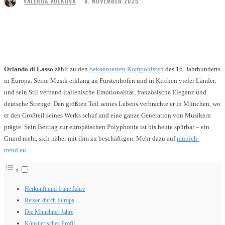
8. NOVEMBER 2025
VALERIIA VOLKOVA
Facebook
Twitter
Pinterest
WhatsApp
Orlando di Lasso
zählt zu den
bekanntesten Komponisten
des 16. Jahrhunderts
in Europa. Seine Musik erklang an Fürstenhöfen und in Kirchen vieler Länder,
und sein Stil verband italienische Emotionalität, französische Eleganz und
deutsche Strenge. Den größten Teil seines Lebens verbrachte er in München, wo
er den Großteil seines Werks schuf und eine ganze Generation von Musikern
prägte. Sein Beitrag zur europäischen Polyphonie ist bis heute spürbar – ein
Grund mehr, sich näher mit ihm zu beschäftigen. Mehr dazu auf
munich-
trend.eu
.
Herkunft und frühe Jahre
Reisen durch Europa
Die Münchner Jahre
Künstlerisches Profil