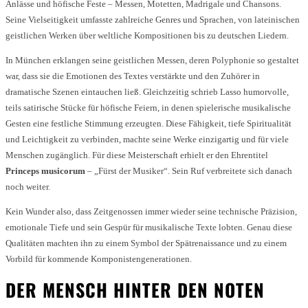
Anlässe und höfische Feste – Messen, Motetten, Madrigale und Chansons.
Seine Vielseitigkeit umfasste zahlreiche Genres und Sprachen, von lateinischen
geistlichen Werken über weltliche Kompositionen bis zu deutschen Liedern.
In München erklangen seine geistlichen Messen, deren Polyphonie so gestaltet
war, dass sie die Emotionen des Textes verstärkte und den Zuhörer in
dramatische Szenen eintauchen ließ. Gleichzeitig schrieb Lasso humorvolle,
teils satirische Stücke für höfische Feiern, in denen spielerische musikalische
Gesten eine festliche Stimmung erzeugten. Diese Fähigkeit, tiefe Spiritualität
und Leichtigkeit zu verbinden, machte seine Werke einzigartig und für viele
Menschen zugänglich. Für diese Meisterschaft erhielt er den Ehrentitel
Princeps musicorum
– „Fürst der Musiker“. Sein Ruf verbreitete sich danach
noch weiter.
Kein Wunder also, dass Zeitgenossen immer wieder seine technische Präzision,
emotionale Tiefe und sein Gespür für musikalische Texte lobten. Genau diese
Qualitäten machten ihn zu einem Symbol der Spätrenaissance und zu einem
Vorbild für kommende Komponistengenerationen.
DER MENSCH HINTER DEN NOTEN