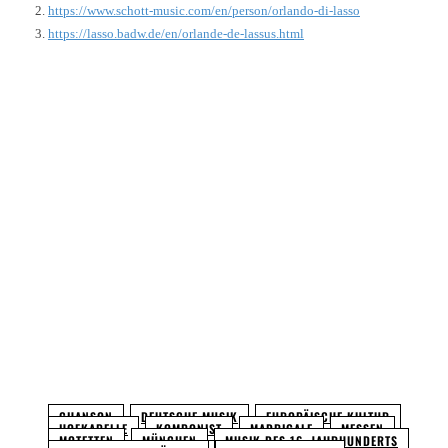
https://www.schott-music.com/en/person/orlando-di-lasso
https://lasso.badw.de/en/orlande-de-lassus.html
Facebook
Twitter
Pinterest
WhatsApp
CHANSON
DEUTSCHE MUSIK
EUROPÄISCHE KULTUR
HOFKAPELLE
KOMPONIST
MADRIGALE
MESSEN
MOTETTEN
MÜNCHEN
MUSIK DES 16. JAHRHUNDERTS