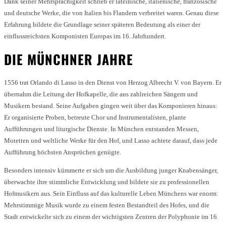
Dank seiner Mehrsprachigkeit schrieb er lateinische, italienische, französische
und deutsche Werke, die von Italien bis Flandern verbreitet waren. Genau diese
Erfahrung bildete die Grundlage seiner späteren Bedeutung als einer der
einflussreichsten Komponisten Europas im 16. Jahrhundert.
DIE MÜNCHNER JAHRE
1556 trat Orlando di Lasso in den Dienst von Herzog Albrecht V. von Bayern. Er
übernahm die Leitung der Hofkapelle, die aus zahlreichen Sängern und
Musikern bestand. Seine Aufgaben gingen weit über das Komponieren hinaus:
Er organisierte Proben, betreute Chor und Instrumentalisten, plante
Aufführungen und liturgische Dienste. In München entstanden Messen,
Motetten und weltliche Werke für den Hof, und Lasso achtete darauf, dass jede
Aufführung höchsten Ansprüchen genügte.
Besonders intensiv kümmerte er sich um die Ausbildung junger Knabensänger,
überwachte ihre stimmliche Entwicklung und bildete sie zu professionellen
Hofmusikern aus. Sein Einfluss auf das kulturelle Leben Münchens war enorm:
Mehrstimmige Musik wurde zu einem festen Bestandteil des Hofes, und die
Stadt entwickelte sich zu einem der wichtigsten Zentren der Polyphonie im 16.